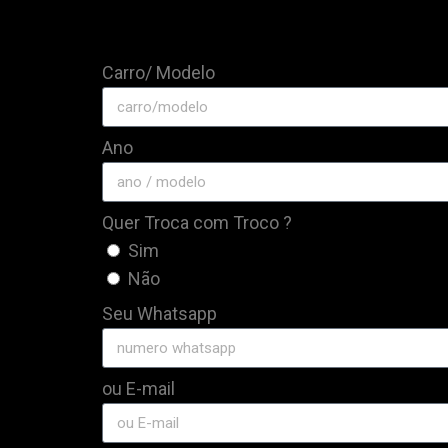
Carro/ Modelo
Ano
Quer Troca com Troco ?
Sim
Não
Seu Whatsapp
ou E-mail