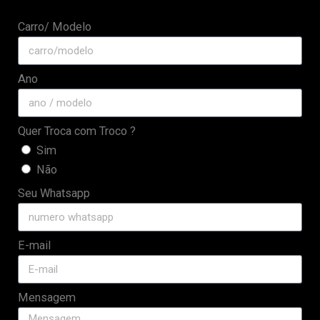
Carro/ Modelo
Ano
Quer Troca com Troco ?
Sim
Não
Seu Whatsapp
E-mail
Mensagem